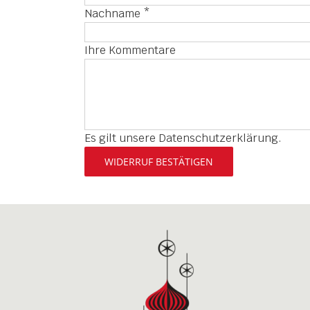
erforderlich
Nachname
*
Ihre Kommentare
Page URI *erforderlich
Es gilt unsere
Datenschutzerklärung
.
WIDERRUF BESTÄTIGEN