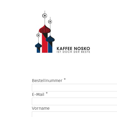
Skip
to
content
erforderlich
Bestellnummer
*
erforderlich
E-Mail
*
Vorname